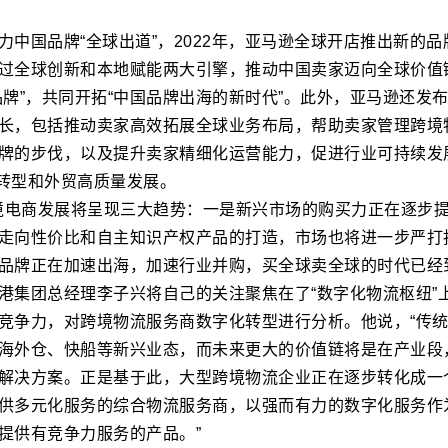
力中国品牌“全球出道”，2022年，亚马逊全球开店推出新的
过全球创新和本地赋能两大引擎，推动中国卖家迈向全球价值
品牌”，共同开拓“中国品牌出海的新时代”。此外，亚马逊还发
长，包括推动卖家高效拓展全球业务布局，帮助卖家管理跨境
牌的步伐，以及提升卖家精细化运营能力，促进行业可持续发
业转型和外贸高质量发展。
电商发展将呈现三大趋势：一是新兴市场的购买力正在逐步
走向性价比和自主知识产权产品的打造，市场也将进一步严打
品牌正在加速出海，加速行业并购，买全球卖全球的时代已经
港集团总经理李子兴将自己的关注聚焦在了“数字化物流枢纽”
竞争力，对跨境物流服务商数字化转型进行分析。他说，“传
海外仓、快船等新兴业态，而未来更大的价值链将是在产业段
解决方案。正是基于此，大型跨境物流企业正在逐步转化成一
供多元化服务的综合物流服务商，以强而有力的数字化服务作
提供有竞争力服务的产品。”