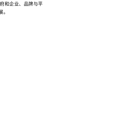
府和企业、品牌与平
展。