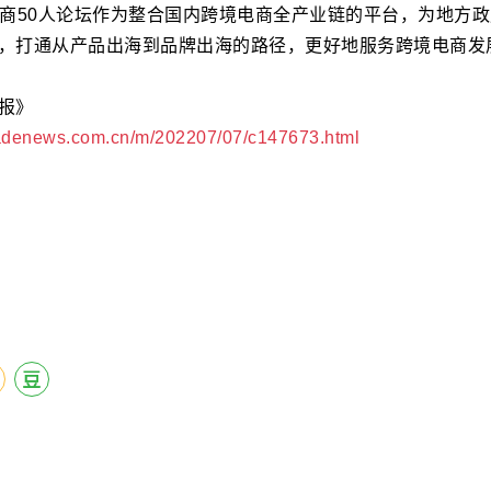
50人论坛作为整合国内跨境电商全产业链的平台，为地方政
，打通从产品出海到品牌出海的路径，更好地服务跨境电商发
报》
radenews.com.cn/m/202207/07/c147673.html