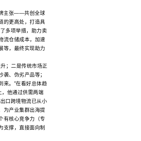
品牌主张——共创全球
链的更高处，打造具
布了多项举措，助力卖
物流仓储成本，加速
展等，最终实现助力
提升；二是传统市场正
抄袭、伪劣产品等；
到来。”在看好总体趋
上，他通过供需两端
统出口跨境物流已从小
，为产业集群出海提
个有核心竞争力（专
为支撑，直接面向制