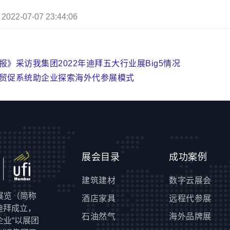
22-07-07 23:44:06
报》采访我集团2022年迪拜五大行业展Big5情况
贸促系统助企业探索海外代参展模式
展会目录
成功案例
建筑建材
数字云展会
展览（简称
酒店家具
远程代参展
酋迪拜成立，
石油然气
海外品牌展
业“以展团