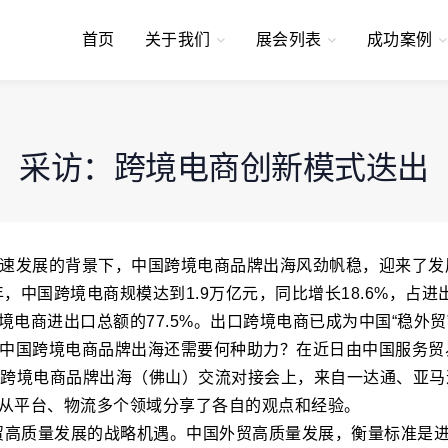
首页
关于我们
展会列表
成功案例
采访：跨境电商创新模式迭出
速发展的背景下，中国跨境电商品牌出海风劲帆稳，迎来了发
，中国跨境电商规模达到1.9万亿元，同比增长18.6%，占进出
境电商进出口总额的77.5%。出口跨境电商已成为中国“稳外贸
中国跨境电商品牌出海还需要何种助力？在近日由中国服务贸
力跨境电商品牌出海（佛山）交流对接会上，来自一达通、亚
从平台、物流多个领域分享了各自的观点和经验。
高质量发展的战略机遇。中国外贸高质量发展，衡量标准是